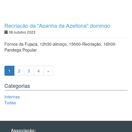
Recriação da "Apanha da Azeitona" domingo
08/10/23
08 outubro 2023
Fornos da Fujaca, 12h30-almoço, 15h00-Recriação, 16h00-
Pandega Popular
1
2
3
4
»
Categorias
Internas
Todas
Associação: