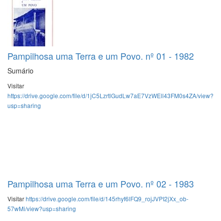
Pampilhosa uma Terra e um Povo. nº 01 - 1982
Sumário
Visitar
https://drive.google.com/file/d/1jC5LzrtlGudLw7aE7VzWEll43FM0s4ZA/view?
usp=sharing
Pampilhosa uma Terra e um Povo. nº 02 - 1983
Visitar
https://drive.google.com/file/d/145rhyf6lFQ9_rojJVPI2jXx_ob-
57wMi/view?usp=sharing