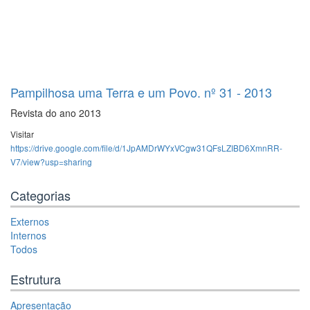
Pampilhosa uma Terra e um Povo. nº 31 - 2013
Revista do ano 2013
Visitar
https://drive.google.com/file/d/1JpAMDrWYxVCgw31QFsLZIBD6XmnRR-
V7/view?usp=sharing
Categorias
Externos
Internos
Todos
Estrutura
Apresentação